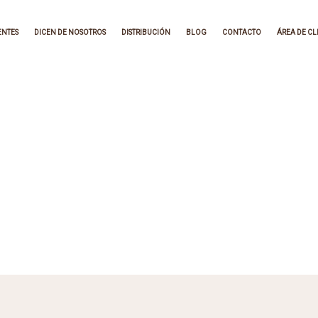
ENTES
DICEN DE NOSOTROS
DISTRIBUCIÓN
BLOG
CONTACTO
ÁREA DE CL
rtir