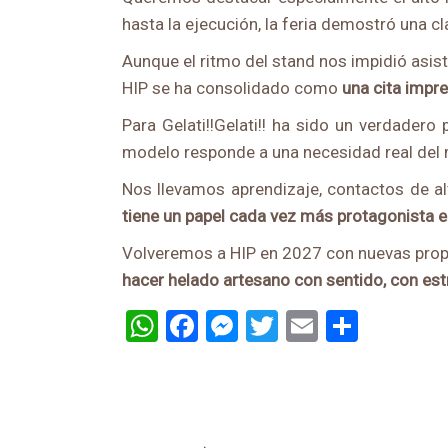
hasta la ejecución, la feria demostró una c
Aunque el ritmo del stand nos impidió asist
HIP se ha consolidado como
una cita impre
Para Gelati!!Gelati!! ha sido un verdader
modelo responde a una necesidad real del
Nos llevamos aprendizaje, contactos de al
tiene un papel cada vez má
s protagonista e
Volveremos a HIP en 2027 con nuevas propu
hacer helado artesano con sentido, con est
WhatsApp
Facebook
Messenger
Twitter
Email
Compa