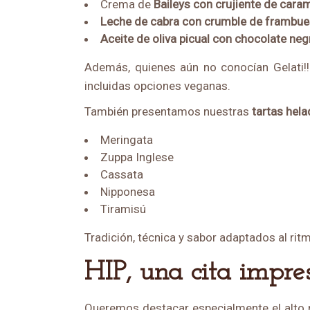
Crema de
Baileys con crujiente de cara
Leche de cabra con crumble de frambue
Aceite de oliva picual con chocolate neg
Además, quienes aún no conocían Gelati!!
incluidas opciones veganas.
También presentamos nuestras
tartas hel
Meringata
Zuppa Inglese
Cassata
Nipponesa
Tiramisú
Tradición, técnica y sabor adaptados al rit
HIP, una cita impr
Queremos destacar especialmente el alto ni