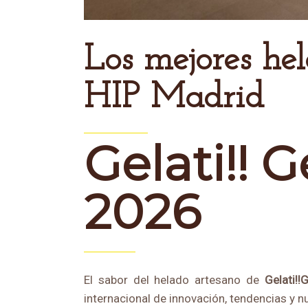
Los mejores helados artesanos para hostelería en
HIP Madrid
Gelati!! 
2026
El sabor del helado artesano de
Gelati!!G
internacional de innovación, tendencias y 