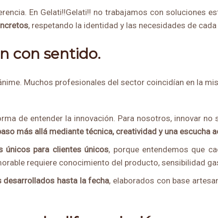
encia. En Gelati!!Gelati!! no trabajamos con soluciones es
ncretos
, respetando la identidad y las necesidades de cad
n con sentido.
nánime. Muchos profesionales del sector coincidían en la mi
ma de entender la innovación. Para nosotros, innovar no sig
 paso m
á
s allá
mediante t
é
cnica, creatividad y una escucha ac
s ú
nicos para clientes ú
nicos
, porque entendemos que ca
rable requiere conocimiento del producto, sensibilidad ga
 desarrollados hasta la fecha
, elaborados con base artesa