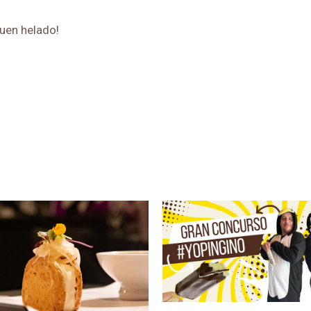
buen helado!
rtir