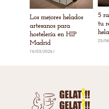
5 razones por las que
Los mejores helados
tu r
artesanos para
hel
hostelería en HIP
25/0
Madrid
16/03/2026