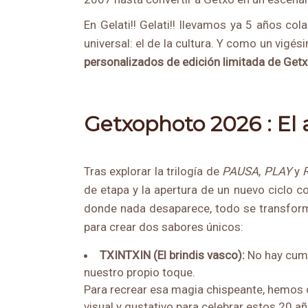
En Gelati!! Gelati!! llevamos ya 5 años co
universal: el de la cultura. Y como un vigé
personalizados de edición limitada de Getxo
Getxophoto 2026 : El 
Tras explorar la trilogía de
PAUSA
,
PLAY
y
de etapa y la apertura de un nuevo ciclo 
donde nada desaparece, todo se transforma.
para crear dos sabores únicos:
TXINTXIN (El brindis vasco):
No hay cump
nuestro propio toque.
Para recrear esa magia chispeante, hemos
visual y gustativo para celebrar estos 20 año