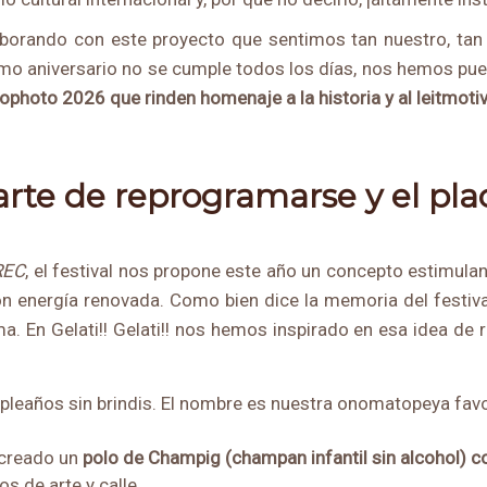
laborando
con este proyecto que sentimos tan nuestro, tan 
simo aniversario no se cumple todos los días, nos hemos pue
photo 2026 que rinden homenaje a la historia y al leitmotiv
arte de reprogramarse y el pla
REC
, el festival nos propone este año un concepto estimula
con energía renovada. Como bien dice la memoria del festiv
 En Gelati!! Gelati!! nos hemos inspirado en esa idea de re
leaños sin brindis. El nombre es nuestra onomatopeya favor
 creado un
polo de
Champig (champan infantil sin alcohol) 
s de arte y calle.