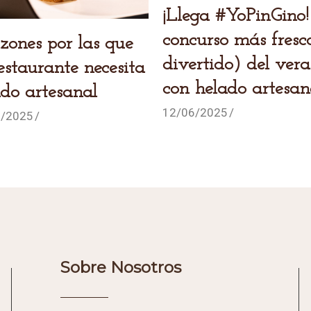
¡Llega #YoPinGino! El
concurso más fresc
divertido) del ver
estaurante necesita
con helado artesan
ado artesanal
12/06/2025
6/2025
Sobre Nosotros